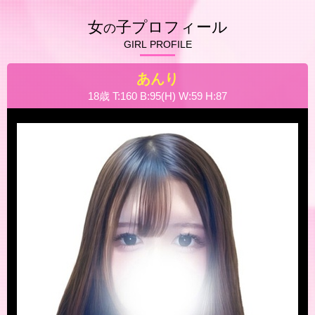
女
子プロフィール
の
GIRL PROFILE
あんり
18歳 T:160 B:95(H) W:59 H:87