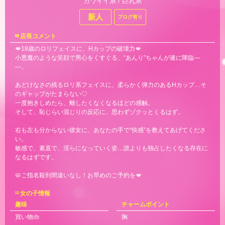
カワイイ系 / 巨乳系
新人
ブログ有り
店長コメント
💋18歳のロリフェイスに、Hカップの破壊力💋
小悪魔のような笑顔で男心をくすぐる、“あんり”ちゃんが遂に降臨―
―。
あどけなさの残るロリ系フェイスに、柔らかく弾力のあるHカップ…そ
のギャップがたまらない♡
一度抱きしめたら、離したくなくなるほどの感触。
そして、恥じらい混じりの反応に、思わずゾクッとくるはず。
右も左も分からない彼女に、あなたの手で“快感”を教えてあげてくださ
い。
敏感で、素直で、淫らになっていく姿…誰よりも独占したくなる存在に
なるはずです。
📛ご指名殺到間違いなし！お早めのご予約を💋
女の子情報
趣味
チャームポイント
買い物👜
胸