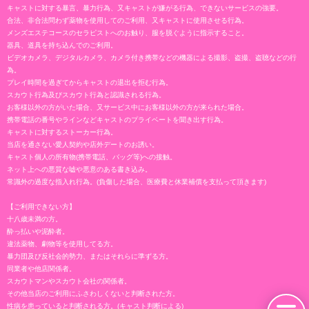
キャストに対する暴言、暴力行為、又キャストが嫌がる行為、できないサービスの強要。
合法、非合法問わず薬物を使用してのご利用、又キャストに使用させる行為。
メンズエステコースのセラピストへのお触り、服を脱ぐように指示すること。
器具、道具を持ち込んでのご利用。
ビデオカメラ、デジタルカメラ、カメラ付き携帯などの機器による撮影、盗撮、盗聴などの行
為。
プレイ時間を過ぎてからキャストの退出を拒む行為。
スカウト行為及びスカウト行為と認識される行為。
お客様以外の方がいた場合、又サービス中にお客様以外の方が来られた場合。
携帯電話の番号やラインなどキャストのプライベートを聞き出す行為。
キャストに対するストーカー行為。
当店を通さない愛人契約や店外デートのお誘い。
キャスト個人の所有物(携帯電話、バッグ等)への接触。
ネット上への悪質な嘘や悪意のある書き込み。
常識外の過度な指入れ行為。(負傷した場合、医療費と休業補償を支払って頂きます)
【ご利用できない方】
十八歳未満の方。
酔っ払いや泥酔者。
違法薬物、劇物等を使用してる方。
暴力団及び反社会的勢力、またはそれらに準ずる方。
同業者や他店関係者。
スカウトマンやスカウト会社の関係者。
その他当店のご利用にふさわしくないと判断された方。
性病を患っていると判断される方。(キャスト判断による)