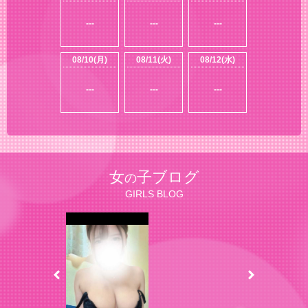
---
---
---
08/10(月)
08/11(火)
08/12(水)
---
---
---
女
子ブログ
の
GIRLS BLOG