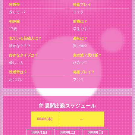
性感帯
得意プレイ
探して～?
フェラ
初体験
前職は？
17歳
学生です！
似ている芸能人は？
趣味は？
誰かな？？？
買い物☆
好きなタイプは？
責め派？受け派？
優しい人
ひみつ♡
性感帯は？
得意プレイ？
お〇ぱい
フ〇ラ
週間出勤スケジュール
08/06(木)
---
08/07(金)
08/08(土)
08/09(日)