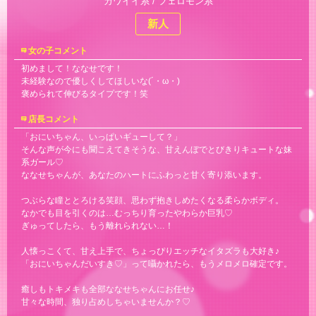
カワイイ系 / フェロモン系
新人
女の子コメント
初めまして！ななせです！
未経験なので優しくしてほしいな(´・ω・)
褒められて伸びるタイプです！笑
店長コメント
「おにいちゃん、いっぱいギューして？」
そんな声が今にも聞こえてきそうな、甘えんぼでとびきりキュートな妹
系ガール♡
ななせちゃんが、あなたのハートにふわっと甘く寄り添います。
つぶらな瞳ととろける笑顔、思わず抱きしめたくなる柔らかボディ。
なかでも目を引くのは…むっちり育ったやわらか巨乳♡
ぎゅってしたら、もう離れられない…！
人懐っこくて、甘え上手で、ちょっぴりエッチなイタズラも大好き♪
「おにいちゃんだいすき♡」って囁かれたら、もうメロメロ確定です。
癒しもトキメキも全部ななせちゃんにお任せ♪
甘々な時間、独り占めしちゃいませんか？♡