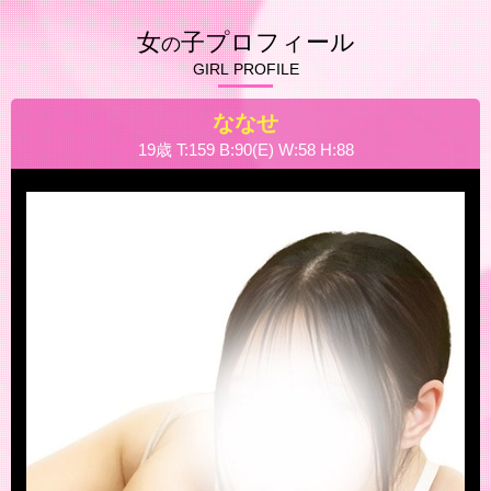
女
子プロフィール
の
GIRL PROFILE
ななせ
19歳 T:159 B:90(E) W:58 H:88