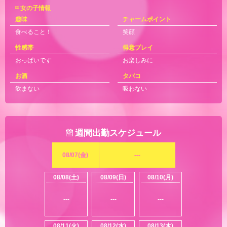
女の子情報
趣味
チャームポイント
食べること！
笑顔
性感帯
得意プレイ
おっぱいです
お楽しみに
お酒
タバコ
飲まない
吸わない
週間出勤スケジュール
08/07(金)
---
08/08(土)
08/09(日)
08/10(月)
---
---
---
08/11(火)
08/12(水)
08/13(木)