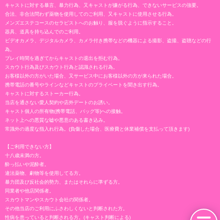
キャストに対する暴言、暴力行為、又キャストが嫌がる行為、できないサービスの強要。
合法、非合法問わず薬物を使用してのご利用、又キャストに使用させる行為。
メンズエステコースのセラピストへのお触り、服を脱ぐように指示すること。
器具、道具を持ち込んでのご利用。
ビデオカメラ、デジタルカメラ、カメラ付き携帯などの機器による撮影、盗撮、盗聴などの行
為。
プレイ時間を過ぎてからキャストの退出を拒む行為。
スカウト行為及びスカウト行為と認識される行為。
お客様以外の方がいた場合、又サービス中にお客様以外の方が来られた場合。
携帯電話の番号やラインなどキャストのプライベートを聞き出す行為。
キャストに対するストーカー行為。
当店を通さない愛人契約や店外デートのお誘い。
キャスト個人の所有物(携帯電話、バッグ等)への接触。
ネット上への悪質な嘘や悪意のある書き込み。
常識外の過度な指入れ行為。(負傷した場合、医療費と休業補償を支払って頂きます)
【ご利用できない方】
十八歳未満の方。
酔っ払いや泥酔者。
違法薬物、劇物等を使用してる方。
暴力団及び反社会的勢力、またはそれらに準ずる方。
同業者や他店関係者。
スカウトマンやスカウト会社の関係者。
その他当店のご利用にふさわしくないと判断された方。
性病を患っていると判断される方。(キャスト判断による)